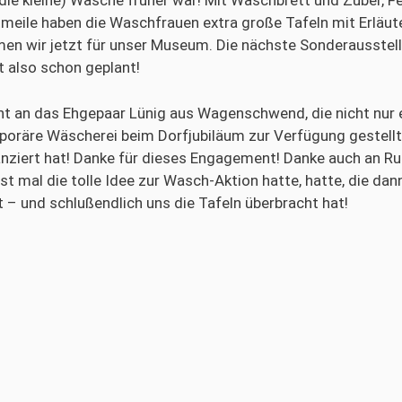
ie kleine) Wäsche früher war! Mit Waschbrett und Zuber, Fe
tmeile haben die Waschfrauen extra große Tafeln mit Erläut
men wir jetzt für unser Museum. Die nächste Sonderausst
 also schon geplant!
t an das Ehgepaar Lünig aus Wagenschwend, die nicht nur ei
poräre Wäscherei beim Dorfjubiläum zur Verfügung gestellt
anziert hat! Danke für dieses Engagement! Danke auch an R
rst mal die tolle Idee zur Wasch-Aktion hatte, hatte, die dan
– und schlußendlich uns die Tafeln überbracht hat!