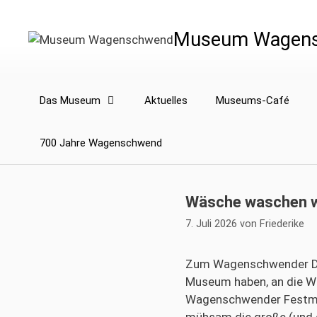
Zum
Inhalt
Museum Wagen
springen
Das Museum
Aktuelles
Museums-Café
700 Jahre Wagenschwend
Wäsche waschen w
7. Juli 2026
von
Friederike
Zum Wagenschwender Dor
Museum haben, an die W
Wagenschwender Festmeil