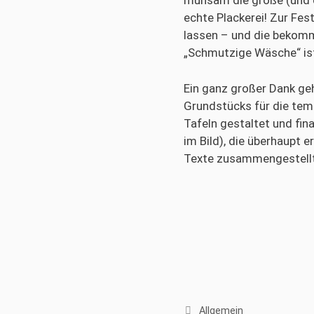
mühsam die große (und d
echte Plackerei! Zur Fes
lassen – und die bekom
„Schmutzige Wäsche“ ist
Ein ganz großer Dank geh
Grundstücks für die tem
Tafeln gestaltet und fin
im Bild), die überhaupt e
Texte zusammengestellt 
Kategorien
Allgemein