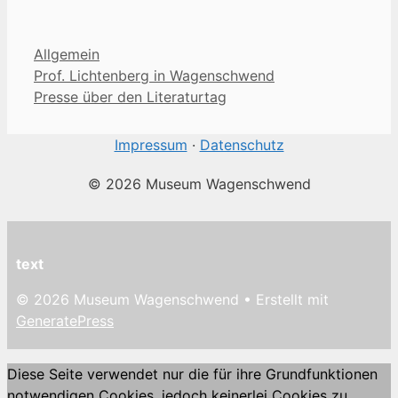
Kategorien
Allgemein
Prof. Lichtenberg in Wagenschwend
Presse über den Literaturtag
Impressum
·
Datenschutz
© 2026 Museum Wagenschwend
text
© 2026 Museum Wagenschwend
• Erstellt mit
GeneratePress
Diese Seite verwendet nur die für ihre Grundfunktionen
notwendigen Cookies, jedoch keinerlei Cookies zu